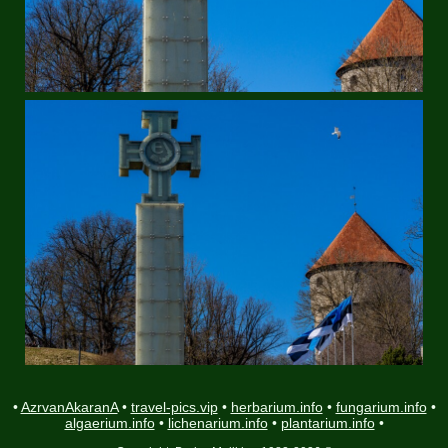
•
AzrvanAkaranA
•
travel-pics.vip
•
herbarium.info
•
fungarium.info
•
algaerium.info
•
lichenarium.info
•
plantarium.info
•