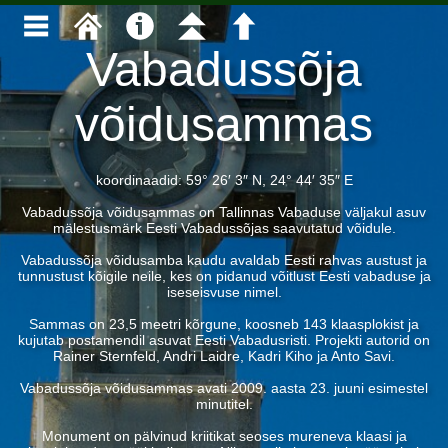
Vabadussõja
võidusammas
koordinaadid: 59° 26′ 3″ N, 24° 44′ 35″ E
Vabadussõja võidusammas on Tallinnas Vabaduse väljakul asuv
mälestusmärk Eesti Vabadussõjas saavutatud võidule.
Vabadussõja võidusamba kaudu avaldab Eesti rahvas austust ja
tunnustust kõigile neile, kes on pidanud võitlust Eesti vabaduse ja
iseseisvuse nimel.
Sammas on 23,5 meetri kõrgune, koosneb 143 klaasplokist ja
kujutab postamendil asuvat Eesti Vabadusristi. Projekti autorid on
Rainer Sternfeld, Andri Laidre, Kadri Kiho ja Anto Savi.
Vabadussõja võidusammas avati 2009. aasta 23. juuni esimestel
minutitel.
Monument on pälvinud kriitikat seoses mureneva klaasi ja