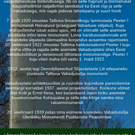
valguslahenduse töökindlusega. Nii on selle haprust ja töömahukat
käigushoidmist naljatlemisi seostatud ka Eesti riigi ja selle
vabadusega, mis vajab pidevat tähelepanu ja suurt hoolt.
7. juulil 1920 otsustas Tallinna linnavolikogu lammutada Peeter I
monumendi Heinaturul (praegusel Vabaduse väljakul). Kuju
mahavõtmine lükati edasi ajani, mil on võimalik selle asemele
püstitada mõni teine monument. Linna haridusosakonnale anti
ülesandeks algatada ülemaaline korjandus ausamba rajamiseks.
10. veebruaril 1922 otsustas Tallinna haldusosakond Peeter I kuju
maha võtta ja rajada selle asemele Vabadusplatsi ühes Eesti
vabadusvõitlust ja iseseisvust tähistava monumendiga. Peeter I
kuju võeti maha ööl vastu 1. maid 1922.
1922. aastal tegi Demobiliseeritud Sõjaväelaste Liit ettepaneku
püstitada Tallinna Vabadussõja monument.
Vabadusplatsi arhitektuurilise ja ruumilise kujunduse parendamise
eesmärgil korraldati 1937. aastal projektivõistlus. Konkursi võitsid
Alar Kotli ja Ernst Kesa, kes kavandasid Jaani kiriku asemele
kuuekorruselise Kohtupalee ja selle ette kõrge samba otsa
ratsamonumendi.
20. veebruaril 1939 pidas oma esimese koosoleku Vabadussõja
Üleriikliku Monumendi Püstitamise Peakomitee.