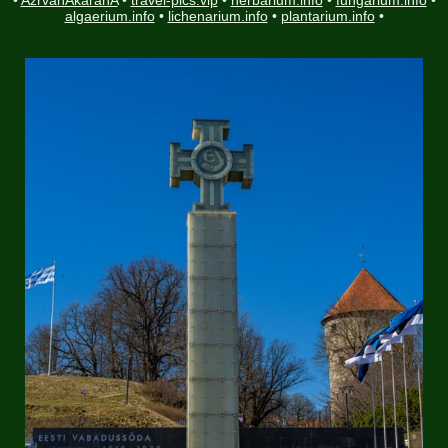
•
AzrvanAkaranA
•
travel-pics.vip
•
herbarium.info
•
fungarium.info
•
algaerium.info
•
lichenarium.info
•
plantarium.info
•