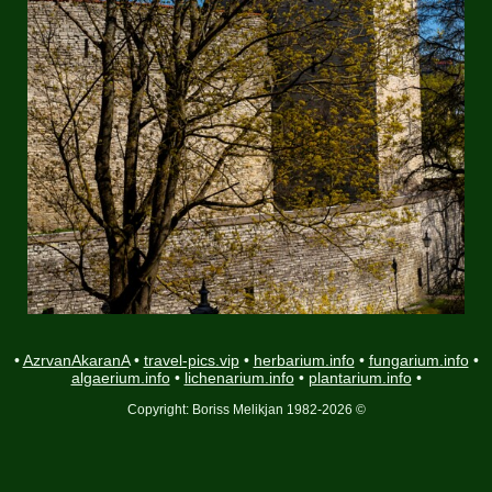
•
AzrvanAkaranA
•
travel-pics.vip
•
herbarium.info
•
fungarium.info
•
algaerium.info
•
lichenarium.info
•
plantarium.info
•
Copyright: Boriss Melikjan 1982-2026 ©