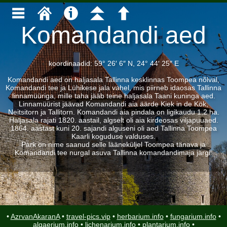
Komandandi aed
koordinaadid: 59° 26′ 6″ N, 24° 44′ 25″ E
Komandandi aed on haljasala Tallinna kesklinnas Toompea nõlval,
Komandandi tee ja Lühikese jala vahel, mis piirneb idaosas Tallinna
linnamüüriga, mille taha jääb teine haljasala Taani kuninga aed.
Linnamüürist jäävad Komandandi aia äärde Kiek in de Kök,
Neitsitorn ja Tallitorn. Komandandi aia pindala on ligikaudu 1,2 ha.
Haljasala rajati 1820. aastail, algselt oli aia kirdeosas viljapuuaed.
1864. aastast kuni 20. sajandi alguseni oli aed Tallinna Toompea
Kaarli koguduse valduses.
Park on nime saanud selle lääneküljel Toompea tänava ja
Komandandi tee nurgal asuva Tallinna komandandimaja järgi.
•
AzrvanAkaranA
•
travel-pics.vip
•
herbarium.info
•
fungarium.info
•
algaerium.info
•
lichenarium.info
•
plantarium.info
•