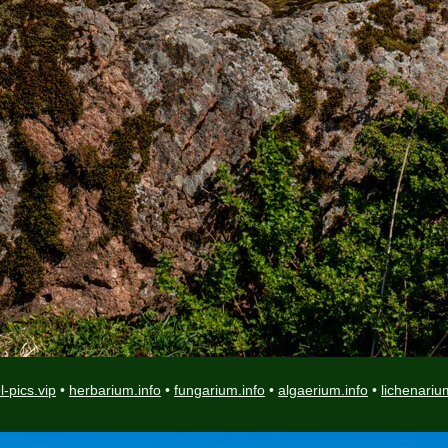
l-pics.vip
•
herbarium.info
•
fungarium.info
•
algaerium.info
•
lichenariu