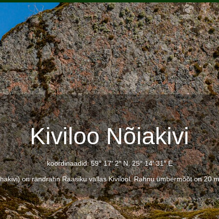
Kiviloo Nõiakivi
koordinaadid: 59° 17′ 2″ N, 25° 14′ 31″ E
ahakivi) on rändrahn Raasiku vallas Kivilool. Rahnu ümbermõõt on 20 m