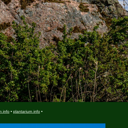
m.info
•
plantarium.info
•