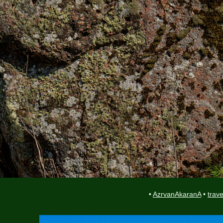
•
AzrvanAkaranA
•
trave