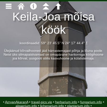
Keila-Joa mõisa
köök
koordinaadid: 59° 23' 45.5" N 24° 17' 44.4" E
Ülejäänud kõrvalhooned jäid härrastemajast põhja ja lõuna poole.
Neist üks silmapaistvamaid on omapärane haritorniga köögihoone
joa kõrval, uusgooti stiilis kasvuhoone ja külalistemaja.
•
AzrvanAkaranA
•
travel-pics.vip
•
herbarium.info
•
fungarium.info
•
algaerium.info
•
lichenarium.info
•
plantarium.info
•